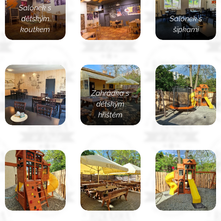
Salónek s
dětským
Salónek s
koutkem
šipkami
Zahrádka s
dětským
hřištěm