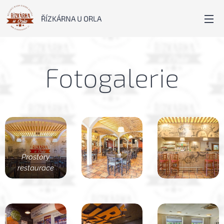
ŘÍZKÁRNA U ORLA
Fotogalerie
Prostory
restaurace