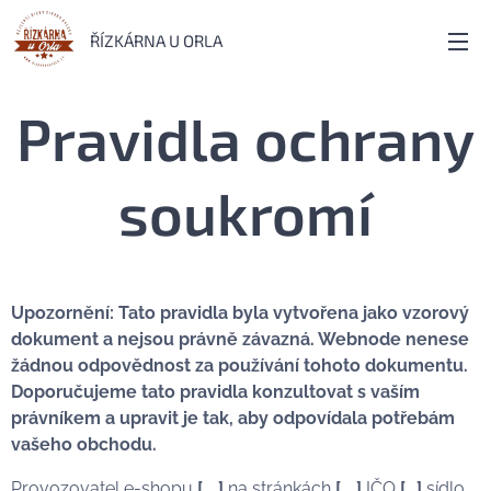
ŘÍZKÁRNA U ORLA
Pravidla ochrany
soukromí
Upozornění: Tato pravidla byla vytvořena jako vzorový
dokument a nejsou právně závazná. Webnode nenese
žádnou odpovědnost za používání tohoto dokumentu.
Doporučujeme tato pravidla konzultovat s vaším
právníkem a upravit je tak, aby odpovídala potřebám
vašeho obchodu.
Provozovatel e-shopu
[….]
na stránkách
[….]
IČO
[…]
sídlo