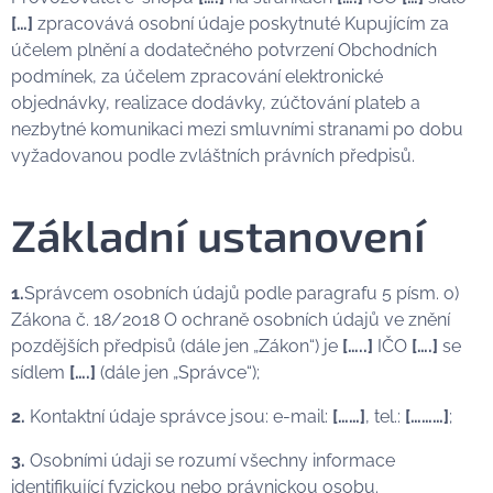
[…]
zpracovává osobní údaje poskytnuté Kupujícím za
účelem plnění a dodatečného potvrzení Obchodních
podmínek, za účelem zpracování elektronické
objednávky, realizace dodávky, zúčtování plateb a
nezbytné komunikaci mezi smluvními stranami po dobu
vyžadovanou podle zvláštních právních předpisů.
Základní ustanovení
1.
Správcem osobních údajů podle paragrafu 5 písm. o)
Zákona č. 18/2018 O ochraně osobních údajů ve znění
pozdějších předpisů (dále jen „Zákon“) je
[…..]
IČO
[….]
se
sídlem
[….]
(dále jen „Správce“);
2.
Kontaktní údaje správce jsou: e-mail:
[……]
, tel.:
[………]
;
3.
Osobními údaji se rozumí všechny informace
identifikující fyzickou nebo právnickou osobu.